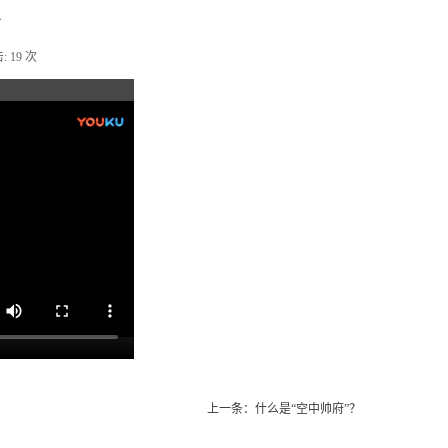
术
:
19
次
上一条：什么是“空中帅府”？