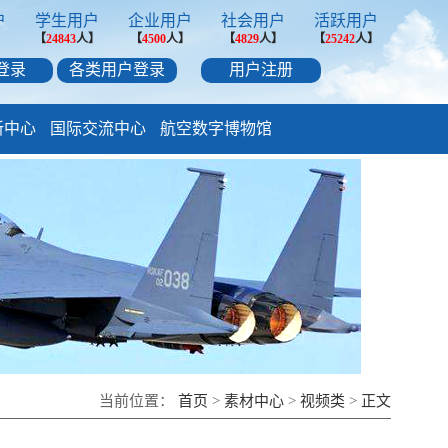
户
学生用户
企业用户
社会用户
活跃用户
】
【
24843
人】
【
4500
人】
【
4829
人】
【
25242
人】
登录
各类用户登录
用户注册
新中心
国际交流中心
航空数字博物馆
当前位置：
首页
>
素材中心
>
视频类
>
正文