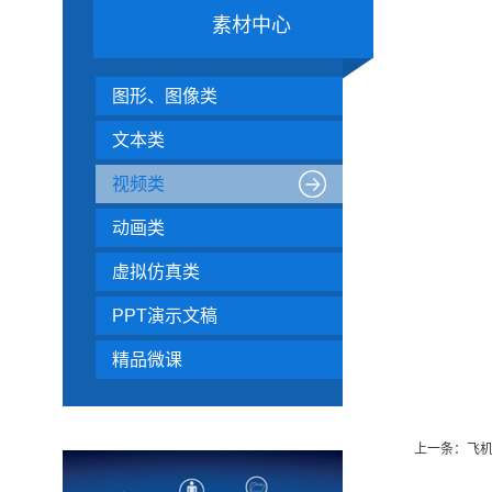
素材中心
图形、图像类
文本类
视频类
动画类
虚拟仿真类
PPT演示文稿
精品微课
上一条：飞