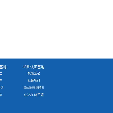
基地
培训认证基地
理
技能鉴定
件
社会培训
实训
民航维修执照培训
范
CCAR-66考证