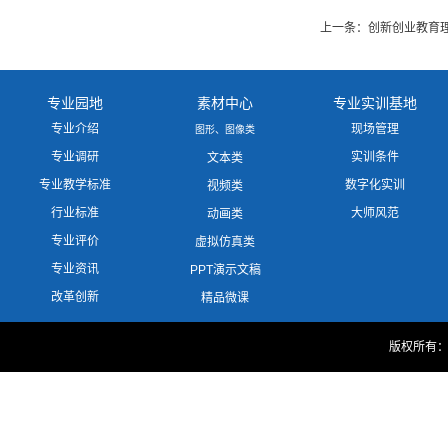
上一条：创新创业教育理
专业园地
素材中心
专业实训基地
专业介绍
现场管理
图形、图像类
专业调研
实训条件
文本类
专业教学标准
数字化实训
视频类
行业标准
大师风范
动画类
专业评价
虚拟仿真类
专业资讯
PPT演示文稿
改革创新
精品微课
版权所有